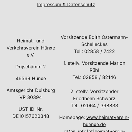
Impressum & Datenschutz
Vorsitzende Edith Ostermann-
Heimat- und
Schelleckes
Verkehrsverein Hünxe
Tel.: 02858 / 7422
e.V.
1. stellv. Vorsitzende Marion
Drijschämm 2
Rühl
Tel.: 02858 / 82146
46569 Hünxe
Amtsgericht Duisburg
2. stellv. Vorsitzender
VR 30394
Friedhelm Schwarz
Tel.: 02064 / 398833
UST-ID-Nr.
DE10157620348
Homepage:
www.heimatverein-
huenxe.de
eMail: info[at]heimatverein-