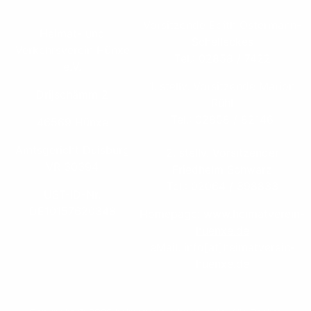
Vorsitzende Edith Ostermann-
Heimat- und
Schelleckes
Verkehrsverein Hünxe
Tel.: 02858 / 7422
e.V.
1. stellv. Vorsitzende Marion
Drijschämm 2
Rühl
Tel.: 02858 / 82146
46569 Hünxe
Amtsgericht Duisburg
2. stellv. Vorsitzender
VR 30394
Friedhelm Schwarz
Tel.: 02064 / 398833
UST-ID-Nr.
DE10157620348
Homepage:
www.heimatverein-
huenxe.de
eMail: info[at]heimatverein-
huenxe.de