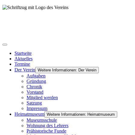
Startseite
Aktuelles
Termine
Der Verein
Weitere Informationen: Der Verein
Aufgaben
Gründung
Chronik
Vorstand
Mitglied werden
Satzung
Impressum
Heimatmuseum
Weitere Informationen: Heimatmuseum
Museumsschule
Wohnung des Lehrers
Prähistorische Funde