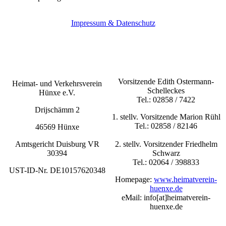
Impressum & Datenschutz
Vorsitzende Edith Ostermann-
Heimat- und Verkehrsverein
Schelleckes
Hünxe e.V.
Tel.: 02858 / 7422
Drijschämm 2
1. stellv. Vorsitzende Marion Rühl
Tel.: 02858 / 82146
46569 Hünxe
Amtsgericht Duisburg VR
2. stellv. Vorsitzender Friedhelm
30394
Schwarz
Tel.: 02064 / 398833
UST-ID-Nr. DE10157620348
Homepage:
www.heimatverein-
huenxe.de
eMail: info[at]heimatverein-
huenxe.de