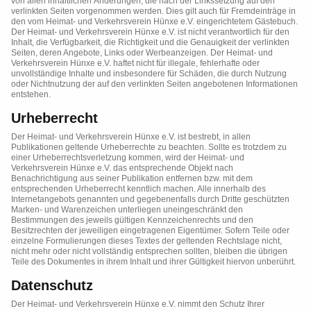
von allen inhaltlichen Änderungen, die nach der Linkssetzung auf den
verlinkten Seiten vorgenommen werden. Dies gilt auch für Fremdeinträge in
den vom
Heimat- und Verkehrsverein Hünxe e.V.
eingerichtetem Gästebuch.
Der
Heimat- und Verkehrsverein Hünxe e.V.
ist nicht verantwortlich für den
Inhalt, die Verfügbarkeit, die Richtigkeit und die Genauigkeit der verlinkten
Seiten, deren Angebote, Links oder Werbeanzeigen. Der
Heimat- und
Verkehrsverein Hünxe e.V.
haftet nicht für illegale, fehlerhafte oder
unvollständige Inhalte und insbesondere für Schäden, die durch Nutzung
oder Nichtnutzung der auf den verlinkten Seiten angebotenen Informationen
entstehen.
Urheberrecht
Der
Heimat- und Verkehrsverein Hünxe e.V.
ist bestrebt, in allen
Publikationen geltende Urheberrechte zu beachten. Sollte es trotzdem zu
einer Urheberrechtsverletzung kommen, wird der
Heimat- und
Verkehrsverein Hünxe e.V.
das entsprechende Objekt nach
Benachrichtigung aus seiner Publikation entfernen bzw. mit dem
entsprechenden Urheberrecht kenntlich machen. Alle innerhalb des
Internetangebots genannten und gegebenenfalls durch Dritte geschützten
Marken- und Warenzeichen unterliegen uneingeschränkt den
Bestimmungen des jeweils gültigen Kennzeichenrechts und den
Besitzrechten der jeweiligen eingetragenen Eigentümer. Sofern Teile oder
einzelne Formulierungen dieses Textes der geltenden Rechtslage nicht,
nicht mehr oder nicht vollständig entsprechen sollten, bleiben die übrigen
Teile des Dokumentes in ihrem Inhalt und ihrer Gültigkeit hiervon unberührt.
Datenschutz
Der
Heimat- und Verkehrsverein Hünxe e.V.
nimmt den Schutz Ihrer