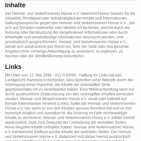
Inhalte
Der Heimat- und Verkehrsverein Hünxe e.V. übernimmt keine Gewähr für die
Aktualität, Richtigkeit oder Vollständigkeit der Inhalte und Informationen.
Haftungsansprüche gegen den
Heimat- und Verkehrsverein Hünxe e.V.
, die
sich auf Schäden materieller oder ideeller Art beziehen, welche durch die
Nutzung oder Nichtnutzung der dargebotenen Informationen oder durch
fehlerhafte und unvollständige Informationen verursacht wurden, sind
grundsätzlich ausgeschlossen.
Heimat- und Verkehrsverein Hünxe e.V.
behält sich ausdrücklich das Recht vor, Teile der Seite oder das gesamte
Angebot ohne vorherige Ankündigung zu verändern, zu ergänzen, zu
löschen oder die Veröffentlichung einzustellen.
Links
Mit Urteil vom 12. Mai 1998 - 312 O 85/98 - Haftung für Links hat das
Landgericht Hamburg entschieden, dass Betreiber einer Website durch die
Anbringung eines Hyperlink, die Inhalte der verknüpften Seite
gegebenenfalls mit zu verantworten haben. Eine Mitverantwortung kann nur
durch ausdrückliche Distanzierung von den verknüpften Inhalten verhindert
werden.
Heimat- und Verkehrsverein Hünxe e.V.
direkt oder indirekt auf
fremde Internetseiten verweist (Links), haftet der
Heimat- und Verkehrsverein
Hünxe e.V.
nur, wenn er von den Inhalten genaue Kenntnis hat und es ihm
technisch möglich und zumutbar ist, die Nutzung im Falle rechtswidriger
Inhalte zu verhindern.
Heimat- und Verkehrsverein Hünxe e.V.
erklärt hiermit
ausdrücklich, dass zum Zeitpunkt der Linksetzung die verlinkten Seiten
keine illegalen Inhalte enthalten haben.
Heimat- und Verkehrsverein Hünxe
e.V.
hat keinerlei Einfluss auf die Inhalte der verlinkten Seiten. Der
Heimat-
und Verkehrsverein Hünxe e.V.
distanziert sich daher hiermit ausdrücklich