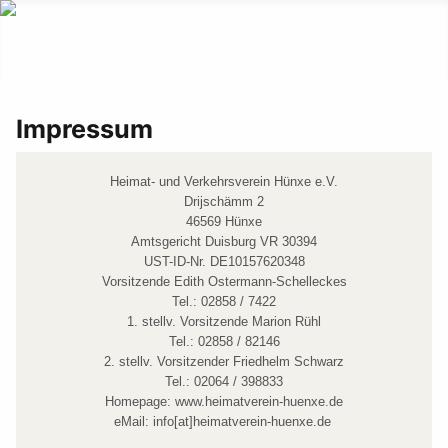
Impressum
Heimat- und Verkehrsverein Hünxe e.V.
Drijschämm 2
46569 Hünxe
Amtsgericht Duisburg VR 30394
UST-ID-Nr. DE10157620348
Vorsitzende
Edith Ostermann-Schelleckes
Tel.:
02858 / 7422
1. stellv.
Vorsitzende Marion Rühl
Tel.:
02858 / 82146
2. stellv. Vorsitzender Friedhelm Schwarz
Tel.: 02064 / 398833
Homepage:
www.heimatverein-huenxe.de
eMail:
info[at]heimatverein-huenxe.de