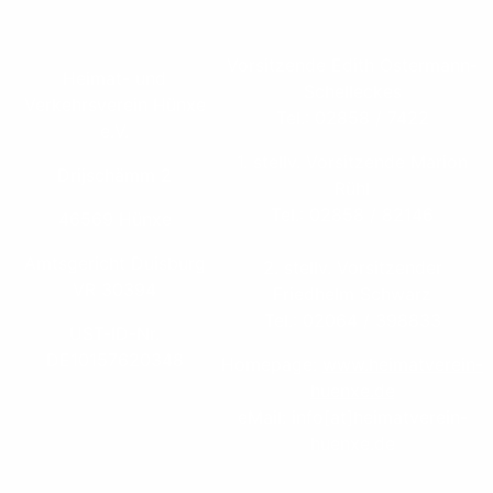
Vorsitzende Edith Ostermann-
Heimat- und
Schelleckes
Verkehrsverein Hünxe
Tel.: 02858 / 7422
e.V.
1. stellv. Vorsitzende Marion
Drijschämm 2
Rühl
Tel.: 02858 / 82146
46569 Hünxe
Amtsgericht Duisburg
2. stellv. Vorsitzender
VR 30394
Friedhelm Schwarz
Tel.: 02064 / 398833
UST-ID-Nr.
DE10157620348
Homepage:
www.heimatverein-
huenxe.de
eMail: info[at]heimatverein-
huenxe.de