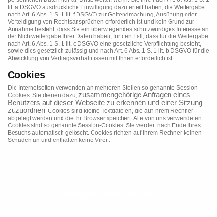
persönlichen Daten nur an Dritte weiter, wenn: Sie Ihre nach Art. 6 Abs. 1 S. 1
lit. a DSGVO ausdrückliche Einwilligung dazu erteilt haben, die Weitergabe
nach Art. 6 Abs. 1 S. 1 lit. f DSGVO zur Geltendmachung, Ausübung oder
Verteidigung von Rechtsansprüchen erforderlich ist und kein Grund zur
Annahme besteht, dass Sie ein überwiegendes schutzwürdiges Interesse an
der Nichtweitergabe Ihrer Daten haben, für den Fall, dass für die Weitergabe
nach Art. 6 Abs. 1 S. 1 lit. c DSGVO eine gesetzliche Verpflichtung besteht,
sowie dies gesetzlich zulässig und nach Art. 6 Abs. 1 S. 1 lit. b DSGVO für die
Abwicklung von Vertragsverhältnissen mit Ihnen erforderlich ist.
Cookies
Die Internetseiten verwenden an mehreren Stellen so genannte Session-
zusammengehörige Anfragen eines
Cookies. Sie dienen dazu,
Benutzers auf dieser Webseite zu erkennen und einer Sitzung
zuzuordnen
. Cookies sind kleine Textdateien, die auf Ihrem Rechner
abgelegt werden und die Ihr Browser speichert. Alle von uns verwendeten
Cookies sind so genannte Session-Cookies. Sie werden nach Ende Ihres
Besuchs automatisch gelöscht. Cookies richten auf Ihrem Rechner keinen
Schaden an und enthalten keine Viren.
Impressum & Datenschutz