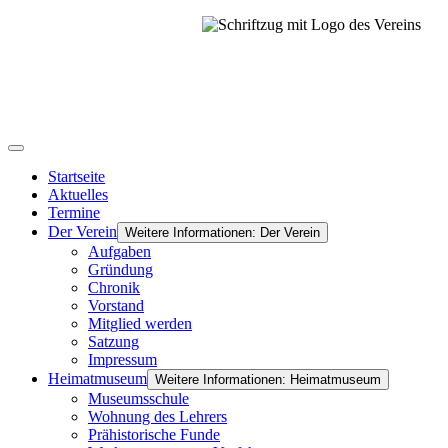
Startseite
Aktuelles
Termine
Der Verein
Weitere Informationen: Der Verein
Aufgaben
Gründung
Chronik
Vorstand
Mitglied werden
Satzung
Impressum
Heimatmuseum
Weitere Informationen: Heimatmuseum
Museumsschule
Wohnung des Lehrers
Prähistorische Funde