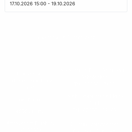
17.10.2026
15:00
-
19.10.2026
Impressum & Datenschutz
Vorsitzende Edith Ostermann-
Heimat- und
Schelleckes
Verkehrsverein Hünxe
Tel.: 02858 / 7422
e.V.
1. stellv. Vorsitzende Marion
Drijschämm 2
Rühl
Tel.: 02858 / 82146
46569 Hünxe
Amtsgericht Duisburg
2. stellv. Vorsitzender
VR 30394
Friedhelm Schwarz